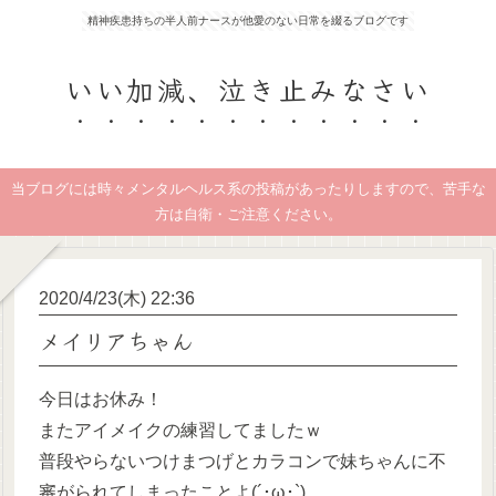
精神疾患持ちの半人前ナースが他愛のない日常を綴るブログです
いい加減、泣き止みなさい
当ブログには時々メンタルヘルス系の投稿があったりしますので、苦手な
方は自衛・ご注意ください。
2020/4/23(木) 22:36
メイリアちゃん
今日はお休み！
またアイメイクの練習してましたｗ
普段やらないつけまつげとカラコンで妹ちゃんに不
審がられてしまったことよ(´･ω･`)