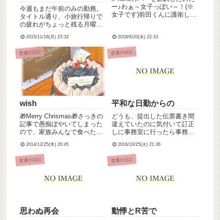
ー♪わぁ～女子っぽい～！(※
今週もまだ午前のみの勤務。
女子です)前田くんに護衛して
タイトル通り、小旅行帰りで
もらう(・ω・)
の疲れがちょっと残る月曜日
でした。旅行での思い出は、
2015/11/16(月) 23:32
2018/6/20(水) 22:10
また後ほど日記にあげようと
思います(・ω・)さあ今週も頑
普通の日記
普通の日記
張るぞーー☆
wish
平和な日勤からの
🎁Merry Chrismas🎁さっきの
どうも、提出した伝票書き間
記事で愚痴ぼやいてしまった
違えていたのに気付いて訂正
ので、家族みんなで食べたク
しに事務室に行ったら事務員
リスマスケーキをば。少しず
さんに舌打ちされて地味にへ
2014/12/25(木) 20:45
2016/10/25(火) 21:36
つでも、明日からまた頑張れ
こんだ小埜寺ですこんばんは
ますように☆皆さんもよいク
～だって伝票の書き方ややこ
普通の日記
普通の日記
リスマスと年末を。
しいんじゃい！ま、それはさ
ておいといて。今日も特筆す
ることのない平和な日勤だっ
た。明...
思わぬ再会
動悸とR苦で