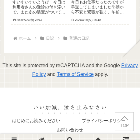
すいすいすいようび！今日は
今日もお仕事だったのですが
利用者さんの受診の付き添い
早退してしまいました💦朝か
で、またあの装置がついてる
ら不安と緊張が強く、午前中
施設車での外勤でした💦操作
はどきどき動悸しながらもな
2020/5/27(水) 23:47
2024/4/30(火) 18:40
は大丈夫だったけど、やっぱ
んとか働いていたのですが呼
なんか緊張する💦仕事上がっ
吸が苦しくなってきて、お昼
て、市役所に手続きにいった
休みに入ってもごはんが食べ
ら、窓口で対応してくれた職
られない状態になってしまい
ホーム
日記
普通の日記
員さんが、なんと高校のとき
お昼休みの途中で副管理者さ
の同じ...
んに相...
This site is protected by reCAPTCHA and the Google
Privacy
Policy
and
Terms of Service
apply.
いい加減、泣き止みなさい
はじめにお読みください
プライバシーポリシー
TOP
お問い合わせ