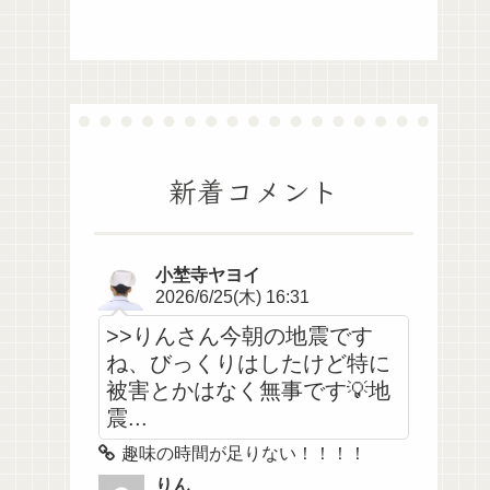
新着コメント
小埜寺ヤヨイ
2026/6/25(木) 16:31
>>りんさん今朝の地震です
ね、びっくりはしたけど特に
被害とかはなく無事です💡地
震...
趣味の時間が足りない！！！！
りん