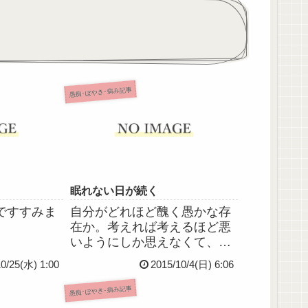
愚痴･ぼやき･病み記事
眠れない日が続く
ですすみま
自分がどれほど醜く愚かな存
在か。考えれば考えるほど悪
いようにしか思えなくて、泣
けてくる。私の願いは、一刻
10/25(水) 1:00
2015/10/4(日) 6:06
も早くこの世から消え去るこ
と。死にたい。本当にただそ
愚痴･ぼやき･病み記事
れだけ。何をしていても常に