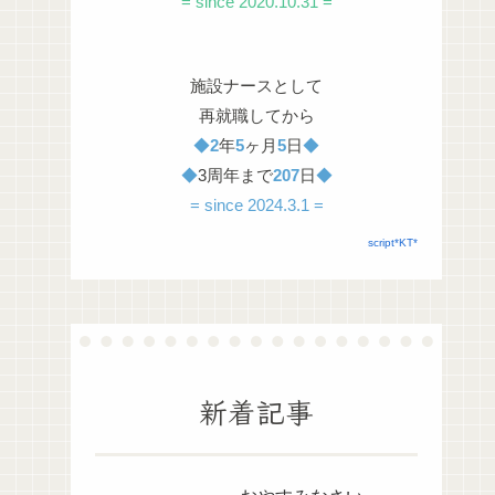
= since 2020.10.31 =
施設ナースとして
再就職してから
◆
2
年
5
ヶ月
5
日
◆
◆
3周年まで
207
日
◆
= since 2024.3.1 =
script*KT*
新着記事