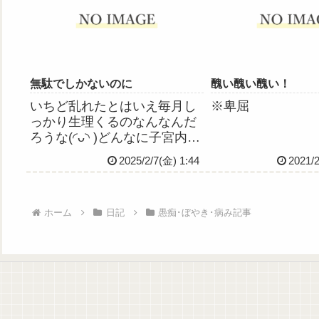
れてきた。今日は病棟師長と
男性ナースが不在だったため
か、い...
無駄でしかないのに
醜い醜い醜い！
いちど乱れたとはいえ毎月し
※卑屈
っかり生理くるのなんなんだ
ろうな(◜ᴗ◝ )どんなに子宮内膜
準備したって無駄にしかなら
2025/2/7(金) 1:44
2021/
ないのにさお前は虚しくなら
ないのかい、子宮よわたし
は、ただただ虚しいよ
ホーム
日記
愚痴･ぼやき･病み記事