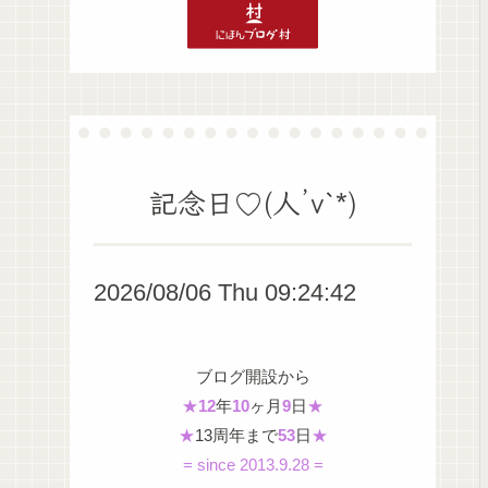
記念日♡(人’v`*)
2026/08/06 Thu 09:24:43
ブログ開設から
★
12
年
10
ヶ月
9
日
★
★
13周年まで
53
日
★
= since 2013.9.28 =