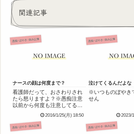
関連記事
愚痴･ぼやき･病み記事
愚痴･ぼやき･病み記事
ナースの顔は何度まで？
泣けてくるんだよな
看護師だって、おさわりされ
※いつものぼやき
たら怒りますよ？※愚痴注意
せん
以前から何度も注意してる、
他人の身体に触れてちょっか
2016/1/25(月) 18:50
2023/
いを出してくる患者さん。最
近エスカレートしてきて、他
愚痴･ぼやき･病み記事
愚痴･ぼやき･病み記事
の患者さんからも苦情が聞か