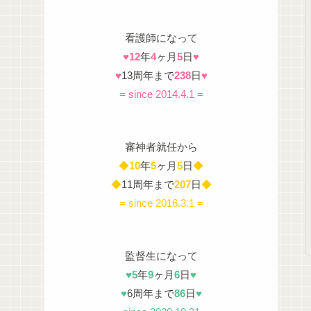
看護師になって
♥
12
年
4
ヶ月
5
日
♥
♥
13周年まで
238
日
♥
= since 2014.4.1 =
審神者就任から
◆
10
年
5
ヶ月
5
日
◆
◆
11周年まで
207
日
◆
= since 2016.3.1 =
監督生になって
♥
5
年
9
ヶ月
6
日
♥
♥
6周年まで
86
日
♥