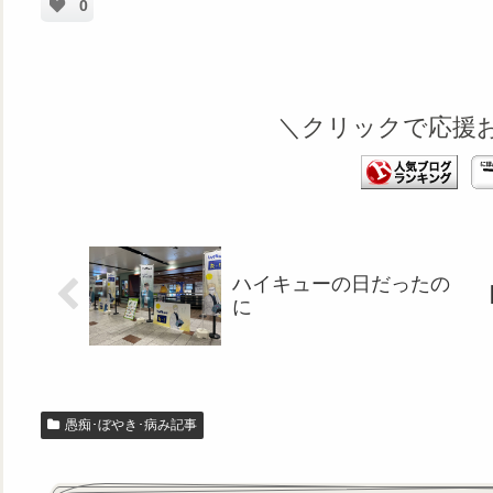
0
＼クリックで応援
ハイキューの日だったの
に
愚痴･ぼやき･病み記事